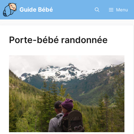
Aller
Guide Bébé
Menu
au
contenu
Porte-bébé randonnée