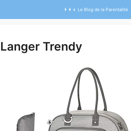
👨‍👩‍👦 Le Blog de la Parentalité
Langer Trendy