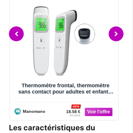
Thermomètre frontal adulte
,
Thermomètre infrarouge avec alerte de
fièvre Thermomètre frontal 2 en 1
-50%
Manomano
14.7 €
29.4 €
Les caractéristiques du