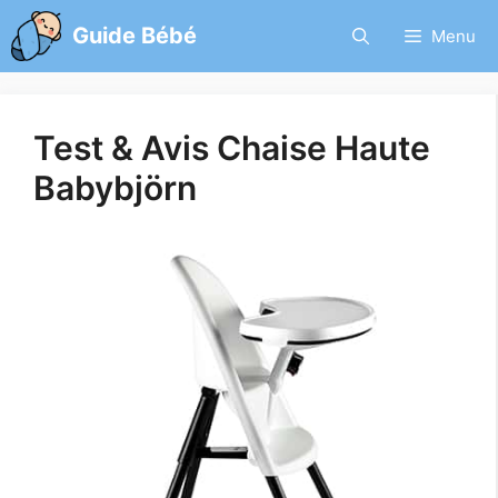
Aller
Guide Bébé
Menu
au
contenu
Test & Avis Chaise Haute
Babybjörn