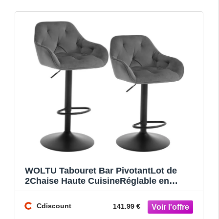
WOLTU Tabouret Bar PivotantLot de
2Chaise Haute CuisineRéglable en
HauteurAccoudoirs et Repose-Pi
Cdiscount
141.99 €