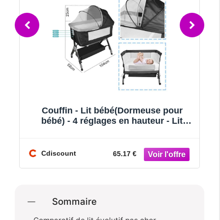
euse pour
B.LIVEM Tricycle Bébé Évoluti
teur - Lit
Draisienne Évolutif Trike Bebe V
ds en
Poussette Bebe Évolutif Velo En
Cdiscount
59.98 €
Sommaire