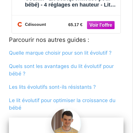
 4 réglages en hauteur - Lit
Draisienne Évo
olutif Pliable - pieds en
Poussette Beb
nt
Cdiscount
65.17 €
Parcourir nos autres guides :
Quelle marque choisir pour son lit évolutif ?
Quels sont les avantages du lit évolutif pour
bébé ?
Les lits évolutifs sont-ils résistants ?
Le lit évolutif pour optimiser la croissance du
bébé